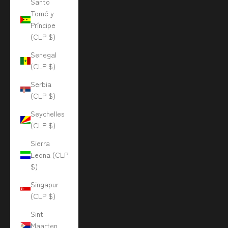
Santo
Tomé y
Príncipe
(CLP $)
Senegal
(CLP $)
Serbia
(CLP $)
Seychelles
(CLP $)
Sierra
Leona (CLP
$)
Singapur
(CLP $)
Sint
Maarten