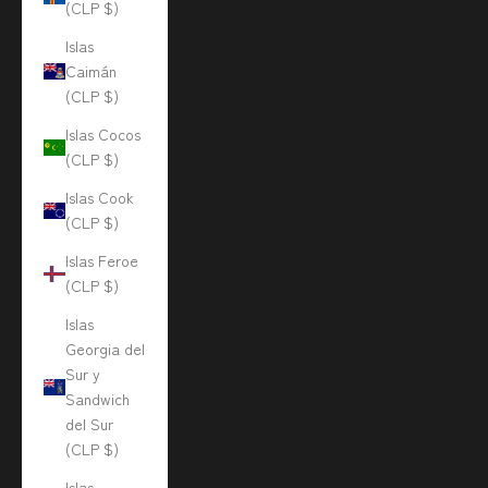
(CLP $)
Islas
Caimán
(CLP $)
Islas Cocos
(CLP $)
Islas Cook
(CLP $)
Islas Feroe
(CLP $)
Islas
Georgia del
Sur y
Sandwich
del Sur
(CLP $)
Islas