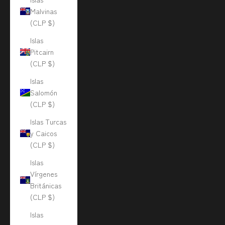
Malvinas
(CLP $)
Islas
Pitcairn
(CLP $)
Islas
Salomón
(CLP $)
Islas Turcas
y Caicos
(CLP $)
Islas
Vírgenes
Británicas
(CLP $)
Islas