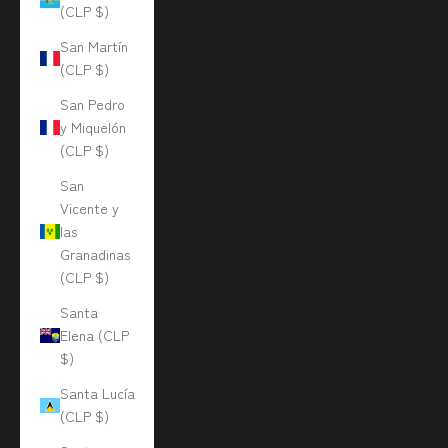
(CLP $)
San Martín
(CLP $)
San Pedro
y Miquelón
(CLP $)
San
Vicente y
las
Granadinas
(CLP $)
Santa
Elena (CLP
$)
Santa Lucía
(CLP $)