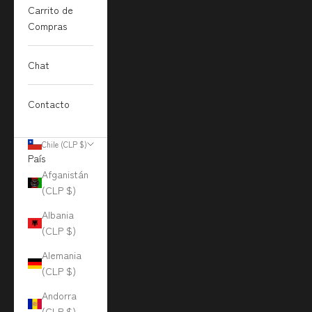
Carrito de
Compras
Chat
Contacto
Chile (CLP $)
País
Afganistán
(CLP $)
Albania
(CLP $)
Alemania
(CLP $)
Andorra
(CLP $)