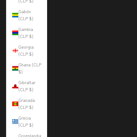
(CLP $)
Gabón
(CLP $)
Gambia
(CLP $)
Georgia
(CLP $)
Ghana (CLP
$)
Gibraltar
(CLP $)
Granada
(CLP $)
Grecia
(CLP $)
Groenlandia