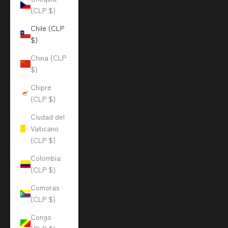
(CLP $)
Chile (CLP
$)
China (CLP
$)
Chipre
(CLP $)
Ciudad del
Vaticano
(CLP $)
Colombia
(CLP $)
Comoras
(CLP $)
Congo