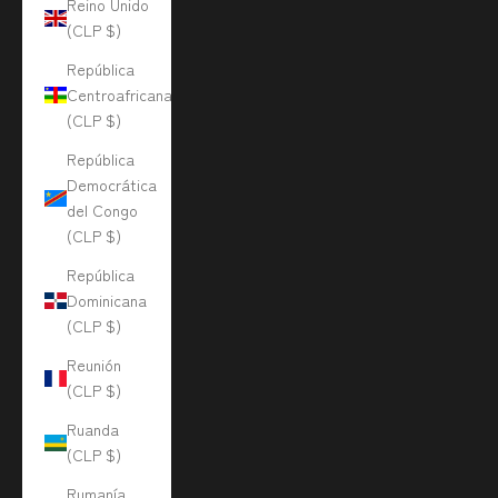
Reino Unido
(CLP $)
República
Centroafricana
(CLP $)
República
Democrática
del Congo
(CLP $)
República
Dominicana
(CLP $)
Reunión
(CLP $)
Ruanda
(CLP $)
Rumanía