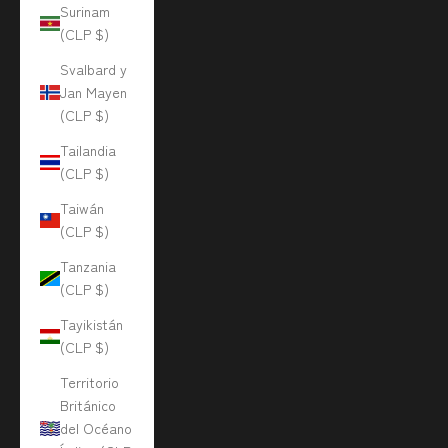
Surinam
(CLP $)
Svalbard y
Jan Mayen
(CLP $)
Tailandia
(CLP $)
Taiwán
(CLP $)
Tanzania
(CLP $)
Tayikistán
(CLP $)
Territorio
Británico
del Océano