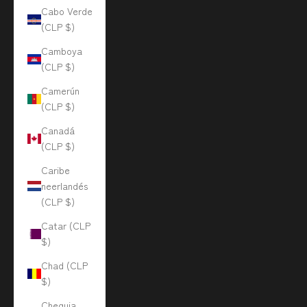
Cabo Verde
(CLP $)
Camboya
(CLP $)
Camerún
(CLP $)
Canadá
(CLP $)
Caribe
neerlandés
(CLP $)
Catar (CLP
$)
Chad (CLP
$)
Chequia