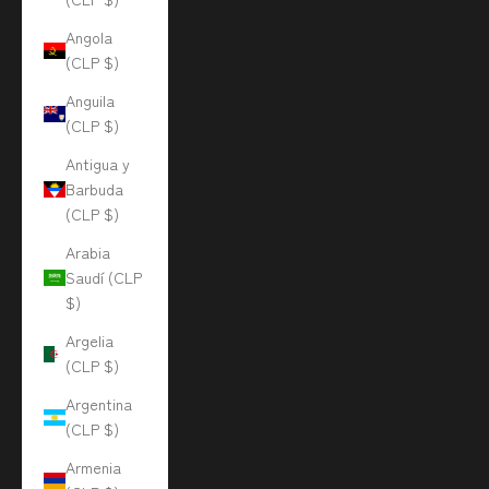
Angola
(CLP $)
Anguila
(CLP $)
Antigua y
Barbuda
(CLP $)
Arabia
Saudí (CLP
$)
Argelia
(CLP $)
Argentina
(CLP $)
Armenia