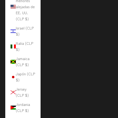
menores
alejadas de
EE. UU.
(CLP $)
Israel (CLP
$)
Italia (CLP
$)
Jamaica
(CLP $)
Japón (CLP
$)
Jersey
(CLP $)
Jordania
(CLP $)