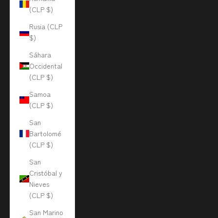
(CLP $)
Rusia (CLP
$)
Sáhara
Occidental
(CLP $)
Samoa
(CLP $)
San
Bartolomé
(CLP $)
San
Cristóbal y
Nieves
(CLP $)
San Marino