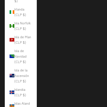
$)
Irlanda
(CLP $)
Isla Norfolk
(CLP $)
Isla de Man
(CLP $)
Isla de
Navidad
(CLP $)
Isla de la
Ascensión
(CLP $)
Islandia
(CLP $)
Islas Aland