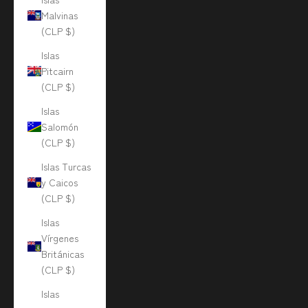
Malvinas
(CLP $)
Islas
Pitcairn
(CLP $)
Islas
Salomón
(CLP $)
Islas Turcas
y Caicos
(CLP $)
Islas
Vírgenes
Británicas
(CLP $)
Islas