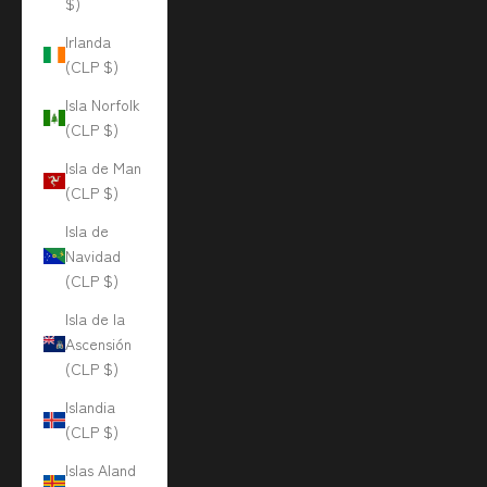
$)
Irlanda
(CLP $)
Isla Norfolk
(CLP $)
Isla de Man
(CLP $)
Isla de
Navidad
(CLP $)
Isla de la
Ascensión
(CLP $)
Islandia
(CLP $)
Islas Aland