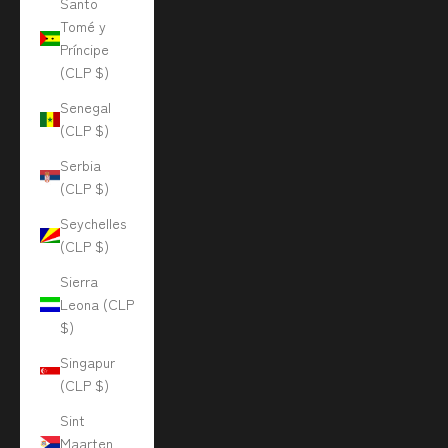
Santo
Tomé y
Príncipe
(CLP $)
Senegal
(CLP $)
Serbia
(CLP $)
Seychelles
(CLP $)
Sierra
Leona (CLP
$)
Singapur
(CLP $)
Sint
Maarten