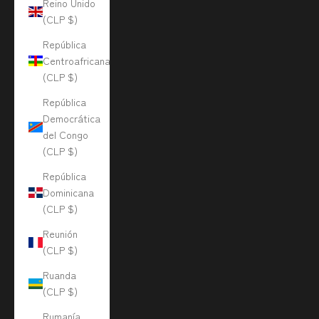
Reino Unido
(CLP $)
República
Centroafricana
(CLP $)
República
Democrática
del Congo
(CLP $)
República
Dominicana
(CLP $)
Reunión
(CLP $)
Ruanda
(CLP $)
Rumanía