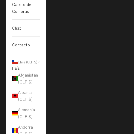
Carrito de
Compras
Chat
Contacto
Chile (CLP $)
País
Afganistán
(CLP $)
Albania
(CLP $)
Alemania
(CLP $)
Andorra
(CLP $)