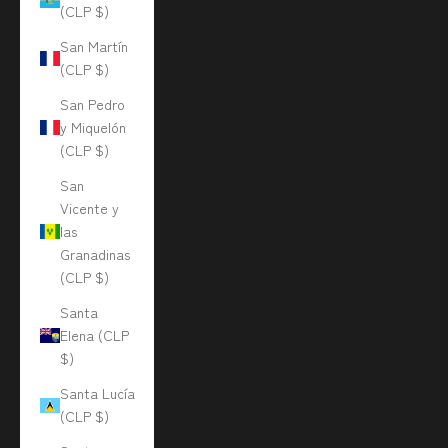
(CLP $)
San Martín
(CLP $)
San Pedro
y Miquelón
(CLP $)
San
Vicente y
las
Granadinas
(CLP $)
Santa
Elena (CLP
$)
Santa Lucía
(CLP $)