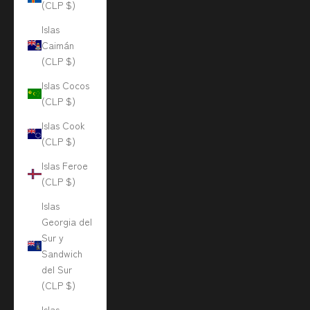
(CLP $)
Islas
Caimán
(CLP $)
Islas Cocos
(CLP $)
Islas Cook
(CLP $)
Islas Feroe
(CLP $)
Islas
Georgia del
Sur y
Sandwich
del Sur
(CLP $)
Islas