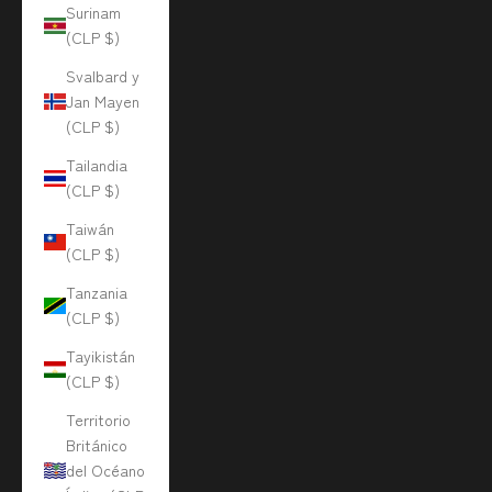
Surinam
(CLP $)
Svalbard y
Jan Mayen
(CLP $)
Tailandia
(CLP $)
Taiwán
(CLP $)
Tanzania
(CLP $)
Tayikistán
(CLP $)
Territorio
Británico
del Océano