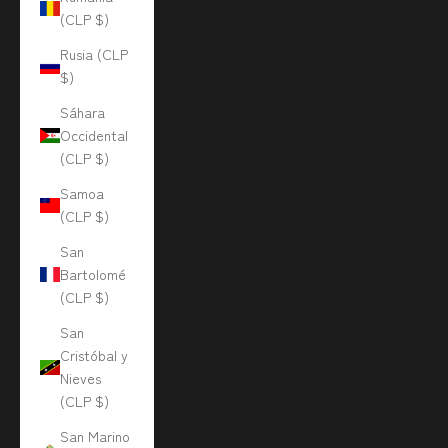
(CLP $)
Rusia (CLP
$)
Sáhara
Occidental
(CLP $)
Samoa
(CLP $)
San
Bartolomé
(CLP $)
San
Cristóbal y
Nieves
(CLP $)
San Marino