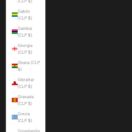
(CLP $)
Gabón
(CLP $)
Gambia
(CLP $)
Georgia
(CLP $)
Ghana (CLP
$)
Gibraltar
(CLP $)
Granada
(CLP $)
Grecia
(CLP $)
Groenlandia