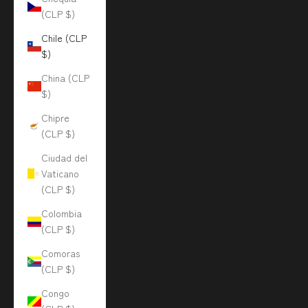
(CLP $)
Chile (CLP
$)
China (CLP
$)
Chipre
(CLP $)
Ciudad del
Vaticano
(CLP $)
Colombia
(CLP $)
Comoras
(CLP $)
Congo