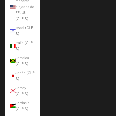
menores
alejadas de
EE. UU.
(CLP $)
Israel (CLP
$)
Italia (CLP
$)
Jamaica
(CLP $)
Japón (CLP
$)
Jersey
(CLP $)
Jordania
(CLP $)