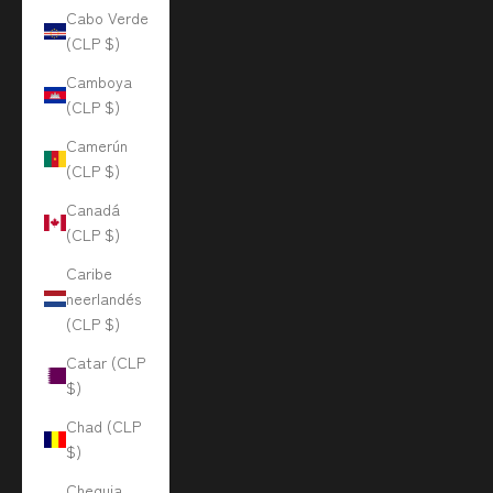
Cabo Verde
(CLP $)
Camboya
(CLP $)
Camerún
(CLP $)
Canadá
(CLP $)
Caribe
neerlandés
(CLP $)
Catar (CLP
$)
Chad (CLP
$)
Chequia