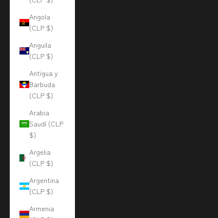
Angola
(CLP $)
Anguila
(CLP $)
Antigua y
Barbuda
(CLP $)
Arabia
Saudí (CLP
$)
Argelia
(CLP $)
Argentina
(CLP $)
Armenia