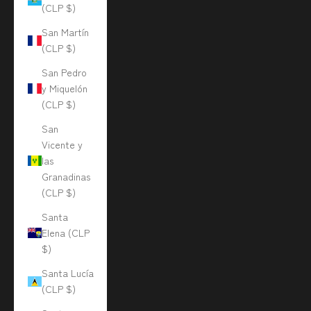
(CLP $)
San Martín
(CLP $)
San Pedro
y Miquelón
(CLP $)
San
Vicente y
las
Granadinas
(CLP $)
Santa
Elena (CLP
$)
Santa Lucía
(CLP $)