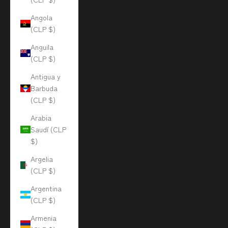
Angola
(CLP $)
Anguila
(CLP $)
Antigua y
Barbuda
(CLP $)
Arabia
Saudí (CLP
$)
Argelia
(CLP $)
Argentina
(CLP $)
Armenia