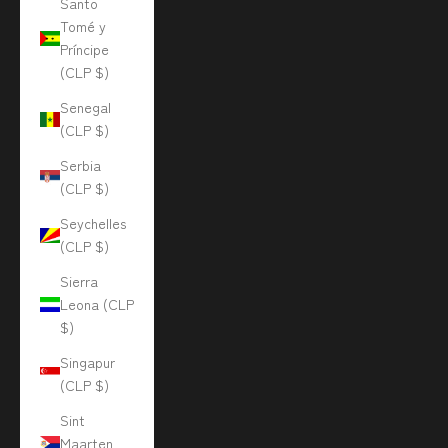
Santo
Tomé y
Príncipe
(CLP $)
Senegal
(CLP $)
Serbia
(CLP $)
Seychelles
(CLP $)
Sierra
Leona (CLP
$)
Singapur
(CLP $)
Sint
Maarten