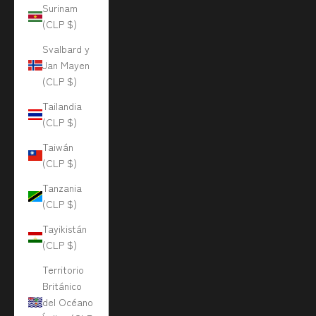
Surinam
(CLP $)
Svalbard y
Jan Mayen
(CLP $)
Tailandia
(CLP $)
Taiwán
(CLP $)
Tanzania
(CLP $)
Tayikistán
(CLP $)
Territorio
Británico
del Océano