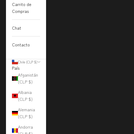
Carrito de
Compras
Chat
Contacto
Chile (CLP $)
País
Afganistán
(CLP $)
Albania
(CLP $)
Alemania
(CLP $)
Andorra
(CLP $)