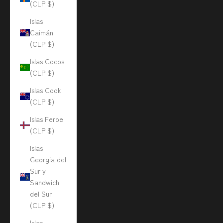
(CLP $)
Islas
Caimán
(CLP $)
Islas Cocos
(CLP $)
Islas Cook
(CLP $)
Islas Feroe
(CLP $)
Islas
Georgia del
Sur y
Sandwich
del Sur
(CLP $)
Islas