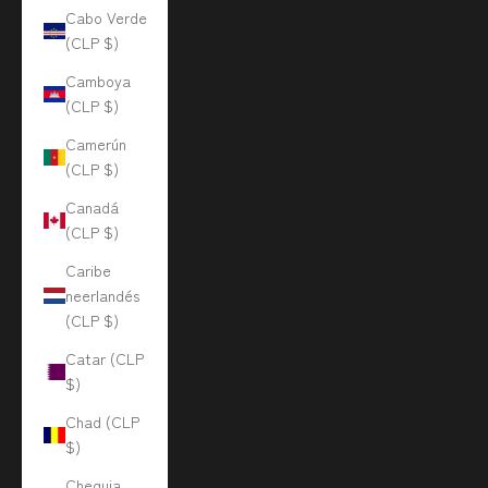
Cabo Verde
(CLP $)
Camboya
(CLP $)
Camerún
(CLP $)
Canadá
(CLP $)
Caribe
neerlandés
(CLP $)
Catar (CLP
$)
Chad (CLP
$)
Chequia