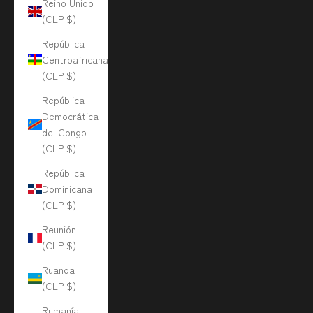
Reino Unido
(CLP $)
República
Centroafricana
(CLP $)
República
Democrática
del Congo
(CLP $)
República
Dominicana
(CLP $)
Reunión
(CLP $)
Ruanda
(CLP $)
Rumanía