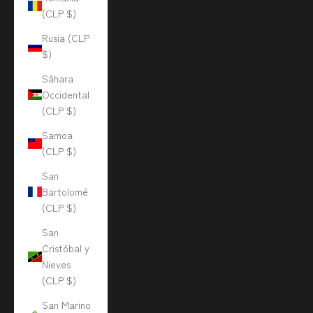
(CLP $)
Rusia (CLP
$)
Sáhara
Occidental
(CLP $)
Samoa
(CLP $)
San
Bartolomé
(CLP $)
San
Cristóbal y
Nieves
(CLP $)
San Marino