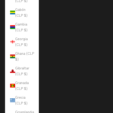
(CLP $)
Gabón
(CLP $)
Gambia
(CLP $)
Georgia
(CLP $)
Ghana (CLP
$)
Gibraltar
(CLP $)
Granada
(CLP $)
Grecia
(CLP $)
Groenlandia