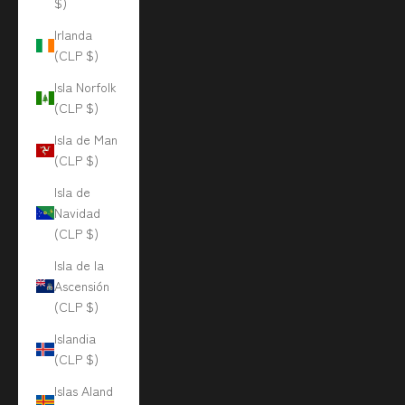
$)
Irlanda
(CLP $)
Isla Norfolk
(CLP $)
Isla de Man
(CLP $)
Isla de
Navidad
(CLP $)
Isla de la
Ascensión
(CLP $)
Islandia
(CLP $)
Islas Aland