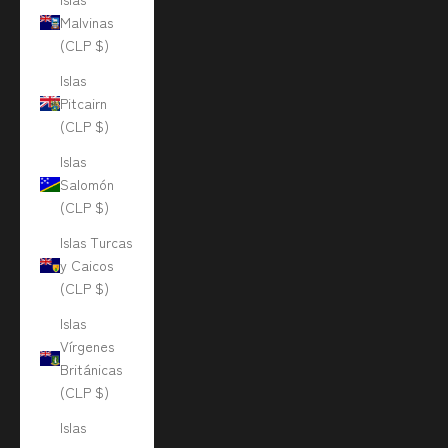
Malvinas
(CLP $)
Islas
Pitcairn
(CLP $)
Islas
Salomón
(CLP $)
Islas Turcas
y Caicos
(CLP $)
Islas
Vírgenes
Británicas
(CLP $)
Islas