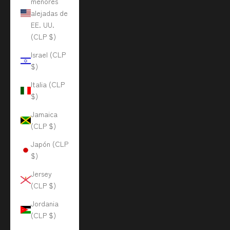
menores
alejadas de
EE. UU.
(CLP $)
Israel (CLP
$)
Italia (CLP
$)
Jamaica
(CLP $)
Japón (CLP
$)
Jersey
(CLP $)
Jordania
(CLP $)