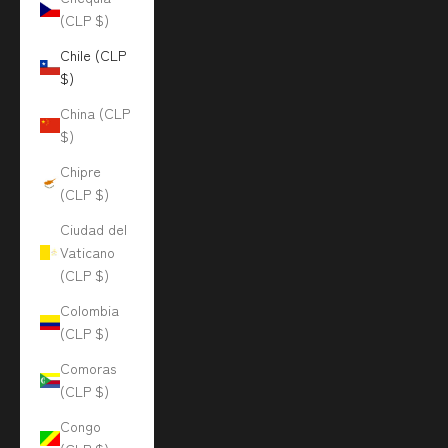
(CLP $)
Chile (CLP
$)
China (CLP
$)
Chipre
(CLP $)
Ciudad del
Vaticano
(CLP $)
Colombia
(CLP $)
Comoras
(CLP $)
Congo