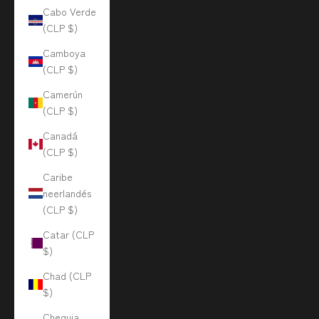
Cabo Verde
(CLP $)
Camboya
(CLP $)
Camerún
(CLP $)
Canadá
(CLP $)
Caribe
neerlandés
(CLP $)
Catar (CLP
$)
Chad (CLP
$)
Chequia