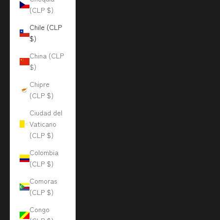
(CLP $)
Chile (CLP
$)
China (CLP
$)
Chipre
(CLP $)
Ciudad del
Vaticano
(CLP $)
Colombia
(CLP $)
Comoras
(CLP $)
Congo