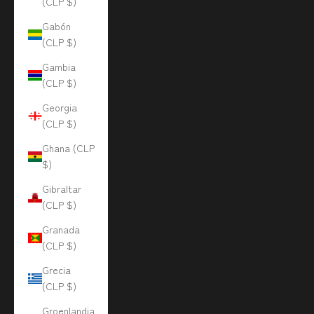
(CLP $)
Gabón
(CLP $)
Gambia
(CLP $)
Georgia
(CLP $)
Ghana (CLP
$)
Gibraltar
(CLP $)
Granada
(CLP $)
Grecia
(CLP $)
Groenlandia