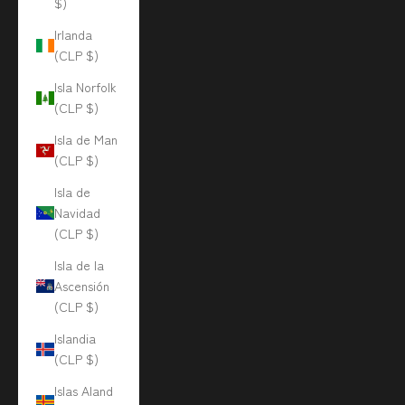
$)
Irlanda
(CLP $)
Isla Norfolk
(CLP $)
Isla de Man
(CLP $)
Isla de
Navidad
(CLP $)
Isla de la
Ascensión
(CLP $)
Islandia
(CLP $)
Islas Aland