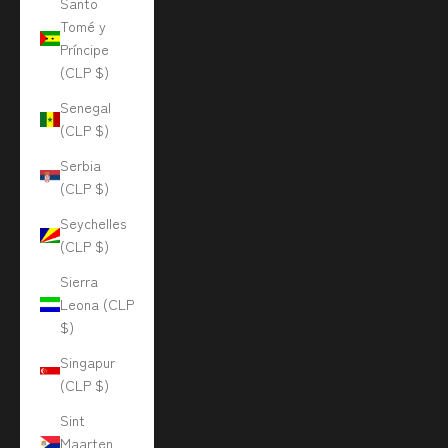
Santo
Tomé y
Príncipe
(CLP $)
Senegal
(CLP $)
Serbia
(CLP $)
Seychelles
(CLP $)
Sierra
Leona (CLP
$)
Singapur
(CLP $)
Sint
Maarten