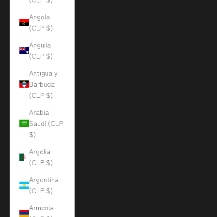
Angola
(CLP $)
Anguila
(CLP $)
Antigua y
Barbuda
(CLP $)
Arabia
Saudí (CLP
$)
Argelia
(CLP $)
Argentina
(CLP $)
Armenia