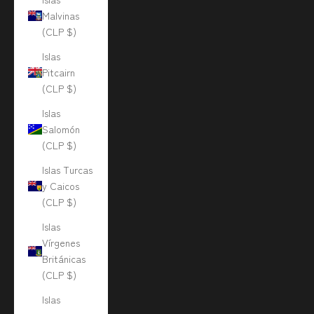
Malvinas
(CLP $)
Islas
Pitcairn
(CLP $)
Islas
Salomón
(CLP $)
Islas Turcas
y Caicos
(CLP $)
Islas
Vírgenes
Británicas
(CLP $)
Islas