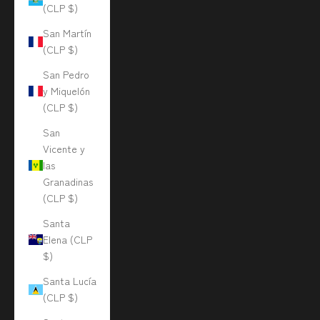
(CLP $)
San Martín
(CLP $)
San Pedro
y Miquelón
(CLP $)
San
Vicente y
las
Granadinas
(CLP $)
Santa
Elena (CLP
$)
Santa Lucía
(CLP $)