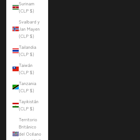
Surinam
(CLP $)
Svalbard y
Jan Mayen
(CLP $)
Tailandia
(CLP $)
Taiwán
(CLP $)
Tanzania
(CLP $)
Tayikistán
(CLP $)
Territorio
Británico
del Océano