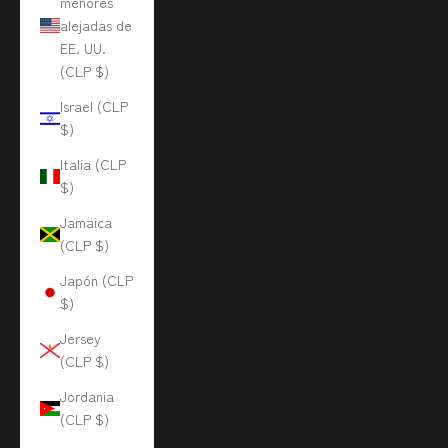
menores
alejadas de
EE. UU.
(CLP $)
Israel (CLP
$)
Italia (CLP
$)
Jamaica
(CLP $)
Japón (CLP
$)
Jersey
(CLP $)
Jordania
(CLP $)