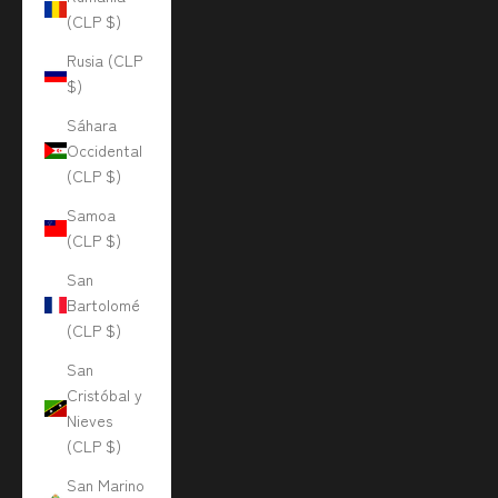
(CLP $)
Rusia (CLP
$)
Sáhara
Occidental
(CLP $)
Samoa
(CLP $)
San
Bartolomé
(CLP $)
San
Cristóbal y
Nieves
(CLP $)
San Marino