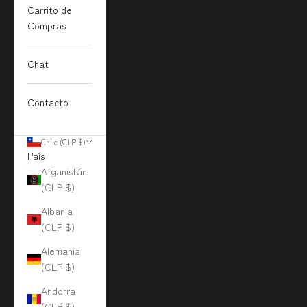
Carrito de
Compras
Chat
Contacto
Chile (CLP $)
País
Afganistán
(CLP $)
Albania
(CLP $)
Alemania
(CLP $)
Andorra
(CLP $)