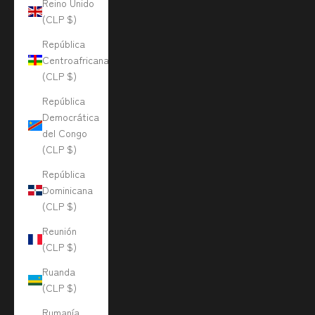
Reino Unido
(CLP $)
República
Centroafricana
(CLP $)
República
Democrática
del Congo
(CLP $)
República
Dominicana
(CLP $)
Reunión
(CLP $)
Ruanda
(CLP $)
Rumanía