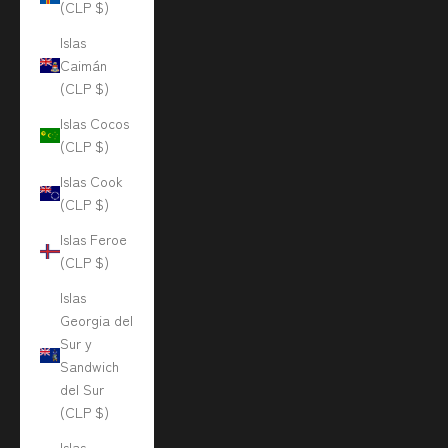
(CLP $)
Islas
Caimán
(CLP $)
Islas Cocos
(CLP $)
Islas Cook
(CLP $)
Islas Feroe
(CLP $)
Islas
Georgia del
Sur y
Sandwich
del Sur
(CLP $)
Islas