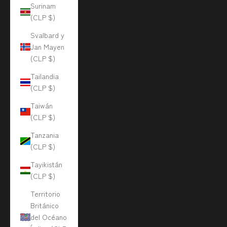
Surinam
(CLP $)
Svalbard y
Jan Mayen
(CLP $)
Tailandia
(CLP $)
Taiwán
(CLP $)
Tanzania
(CLP $)
Tayikistán
(CLP $)
Territorio
Británico
del Océano