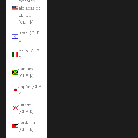
menores
alejadas de
EE. UU.
(CLP $)
Israel (CLP
$)
Italia (CLP
$)
Jamaica
(CLP $)
Japón (CLP
$)
Jersey
(CLP $)
Jordania
(CLP $)