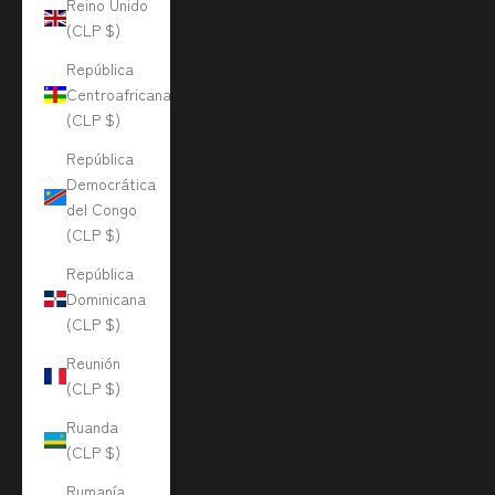
Reino Unido
(CLP $)
República
Centroafricana
(CLP $)
República
Democrática
del Congo
(CLP $)
República
Dominicana
(CLP $)
Reunión
(CLP $)
Ruanda
(CLP $)
Rumanía