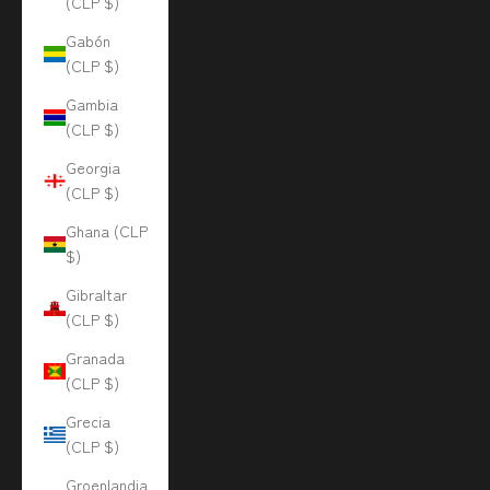
(CLP $)
Gabón
(CLP $)
Gambia
(CLP $)
Georgia
(CLP $)
Ghana (CLP
$)
Gibraltar
(CLP $)
Granada
(CLP $)
Grecia
(CLP $)
Groenlandia