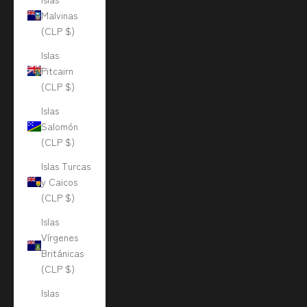
Malvinas
(CLP $)
Islas
Pitcairn
(CLP $)
Islas
Salomón
(CLP $)
Islas Turcas
y Caicos
(CLP $)
Islas
Vírgenes
Británicas
(CLP $)
Islas