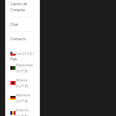
Carrito de
Compras
Chat
Contacto
Chile (CLP $)
País
Afganistán
(CLP $)
Albania
(CLP $)
Alemania
(CLP $)
Andorra
(CLP $)