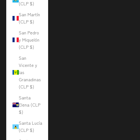
(CLP $)
San Martín
(CLP $)
San Pedro
y Miquelón
(CLP $)
San
Vicente y
las
Granadinas
(CLP $)
Santa
Elena (CLP
$)
Santa Lucía
(CLP $)