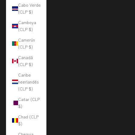
Cabo Verde
(CLP $)
Camboya
(CLP $)
Camerún
(CLP $)
Canadá
(CLP $)
Caribe
neerlandés
(CLP $)
Catar (CLP
$)
Chad (CLP
$)
Chequia