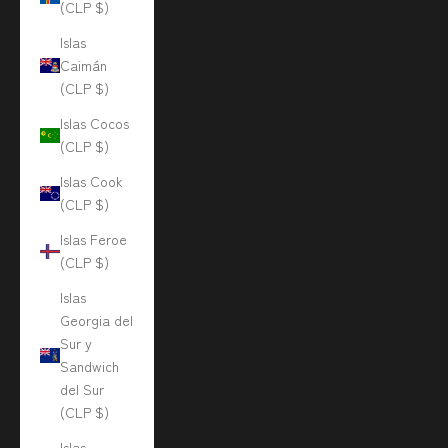
(CLP $)
Islas
Caimán
(CLP $)
Islas Cocos
(CLP $)
Islas Cook
(CLP $)
Islas Feroe
(CLP $)
Islas
Georgia del
Sur y
Sandwich
del Sur
(CLP $)
Islas