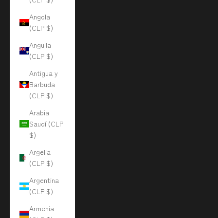
Angola
(CLP $)
Anguila
(CLP $)
Antigua y
Barbuda
(CLP $)
Arabia
Saudí (CLP
$)
Argelia
(CLP $)
Argentina
(CLP $)
Armenia