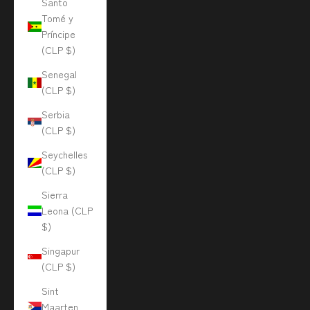
Santo
Tomé y
Príncipe
(CLP $)
Senegal
(CLP $)
Serbia
(CLP $)
Seychelles
(CLP $)
Sierra
Leona (CLP
$)
Singapur
(CLP $)
Sint
Maarten