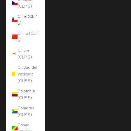
(CLP $)
Chile (CLP
$)
China (CLP
$)
Chipre
(CLP $)
Ciudad del
Vaticano
(CLP $)
Colombia
(CLP $)
Comoras
(CLP $)
Congo