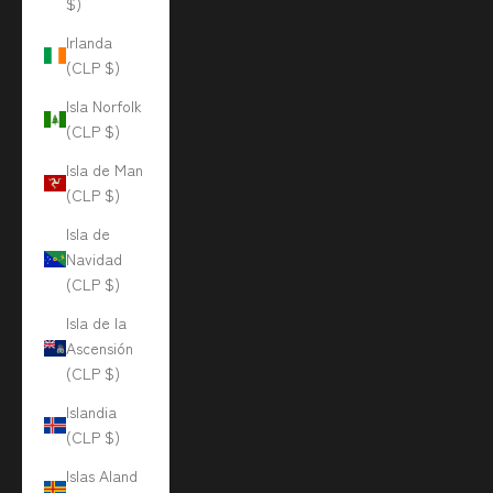
$)
Irlanda
(CLP $)
Isla Norfolk
(CLP $)
Isla de Man
(CLP $)
Isla de
Navidad
(CLP $)
Isla de la
Ascensión
(CLP $)
Islandia
(CLP $)
Islas Aland