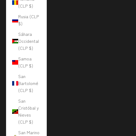
(CLP $)
Rusia (CLP
$)
Sáhara
Occidental
(CLP $)
Samoa
(CLP $)
San
Bartolomé
(CLP $)
San
Cristóbal y
Nieves
(CLP $)
San Marino