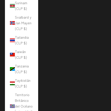
Surinam
(CLP $)
Svalbard y
Jan Mayen
(CLP $)
Tailandia
(CLP $)
Taiwán
(CLP $)
Tanzania
(CLP $)
Tayikistán
(CLP $)
Territorio
Británico
del Océano