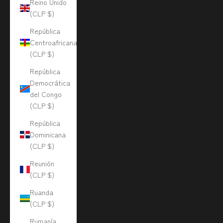
Reino Unido
(CLP $)
República
Centroafricana
(CLP $)
República
Democrática
del Congo
(CLP $)
República
Dominicana
(CLP $)
Reunión
(CLP $)
Ruanda
(CLP $)
Rumanía