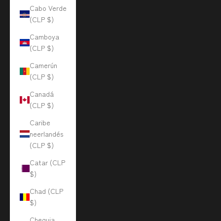
Cabo Verde
(CLP $)
Camboya
(CLP $)
Camerún
(CLP $)
Canadá
(CLP $)
Caribe
neerlandés
(CLP $)
Catar (CLP
$)
Chad (CLP
$)
Chequia