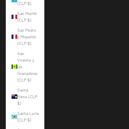
(CLP $)
San Martín
(CLP $)
San Pedro
y Miquelón
(CLP $)
San
Vicente y
las
Granadinas
(CLP $)
Santa
Elena (CLP
$)
Santa Lucía
(CLP $)