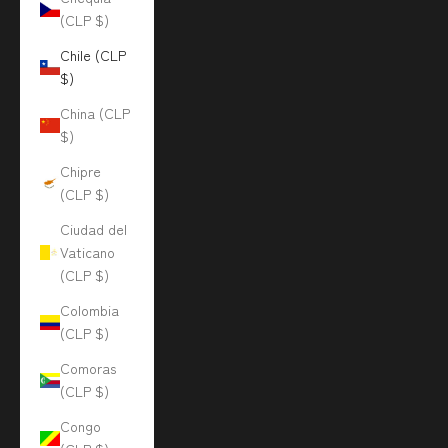
(CLP $)
Chile (CLP
$)
China (CLP
$)
Chipre
(CLP $)
Ciudad del
Vaticano
(CLP $)
Colombia
(CLP $)
Comoras
(CLP $)
Congo