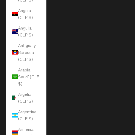
Angola
(CLP $)
Anguila
(CLP $)
Antigua y
Barbuda
(CLP $)
Arabia
Saudí (CLP
$)
Argelia
(CLP $)
Argentina
(CLP $)
Armenia