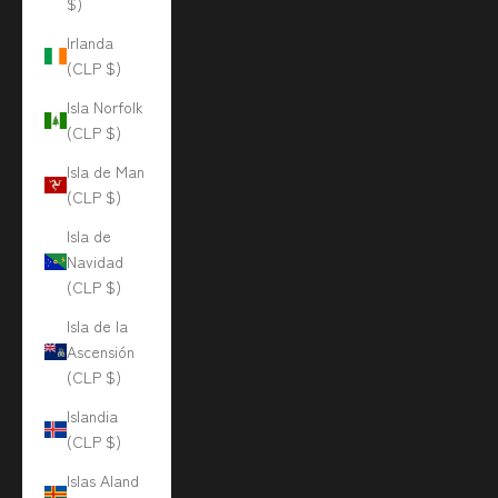
$)
Irlanda
(CLP $)
Isla Norfolk
(CLP $)
Isla de Man
(CLP $)
Isla de
Navidad
(CLP $)
Isla de la
Ascensión
(CLP $)
Islandia
(CLP $)
Islas Aland