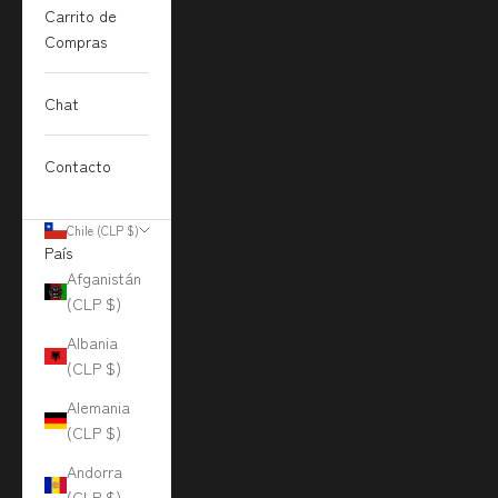
Carrito de
Compras
Chat
Contacto
Chile (CLP $)
País
Afganistán
(CLP $)
Albania
(CLP $)
Alemania
(CLP $)
Andorra
(CLP $)