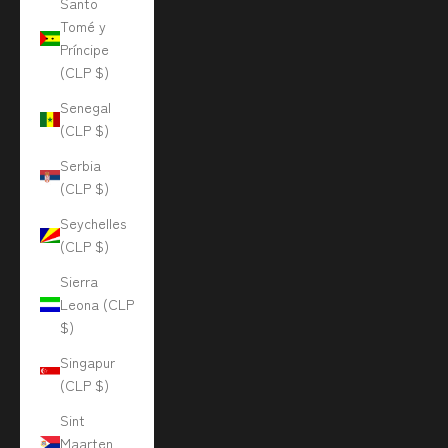
Santo
Tomé y
Príncipe
(CLP $)
Senegal
(CLP $)
Serbia
(CLP $)
Seychelles
(CLP $)
Sierra
Leona (CLP
$)
Singapur
(CLP $)
Sint
Maarten