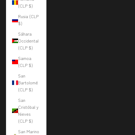
(CLP $)
Rusia (CLP
$)
Sáhara
Occidental
(CLP $)
Samoa
(CLP $)
San
Bartolomé
(CLP $)
San
Cristóbal y
Nieves
(CLP $)
San Marino