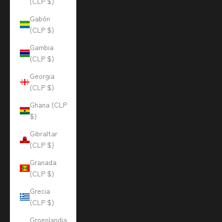
(CLP $)
Gabón
(CLP $)
Gambia
(CLP $)
Georgia
(CLP $)
Ghana (CLP
$)
Gibraltar
(CLP $)
Granada
(CLP $)
Grecia
(CLP $)
Groenlandia