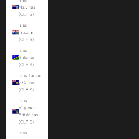
Malvinas
(CLP $)
Islas
Pitcairn
(CLP $)
Islas
Salomón
(CLP $)
Islas Turcas
y Caicos
(CLP $)
Islas
Vírgenes
Británicas
(CLP $)
Islas