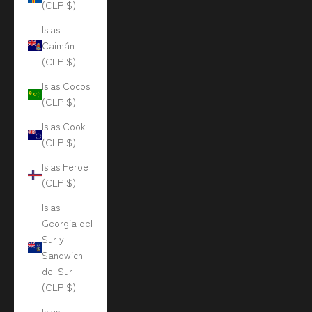
(CLP $)
Islas
Caimán
(CLP $)
Islas Cocos
(CLP $)
Islas Cook
(CLP $)
Islas Feroe
(CLP $)
Islas
Georgia del
Sur y
Sandwich
del Sur
(CLP $)
Islas