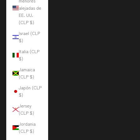
menores
alejadas de
EE. UU.
(CLP $)
Israel (CLP
$)
Italia (CLP
$)
Jamaica
(CLP $)
Japón (CLP
$)
Jersey
(CLP $)
Jordania
(CLP $)